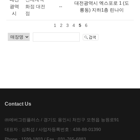
대전광역시 엑스포로 1 (도
광역
화점 대전
--
룡동) 지하1층 린나이
시
점
1
2
3
4
5
6
Contact Us
㈜에버그린플러스 / 경기도 용인시 처인구 모현읍 능원로91
대표자 : 심화섭 / 사업자등록번호 : 438-88-01390
Phone : 1599-1803 / Fax : 031-765-6883