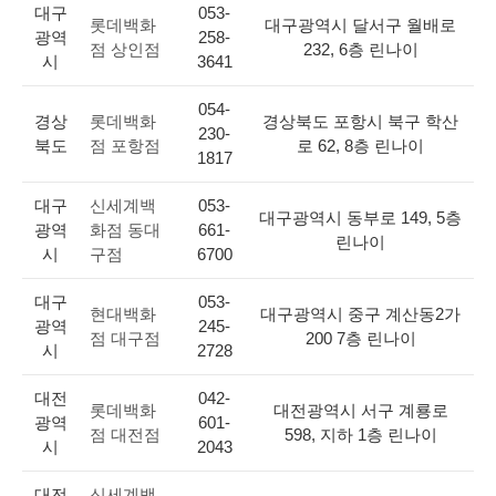
대구
053-
롯데백화
대구광역시 달서구 월배로
광역
258-
점 상인점
232, 6층 린나이
시
3641
054-
경상
롯데백화
경상북도 포항시 북구 학산
230-
북도
점 포항점
로 62, 8층 린나이
1817
대구
신세계백
053-
대구광역시 동부로 149, 5층
광역
화점 동대
661-
린나이
시
구점
6700
대구
053-
현대백화
대구광역시 중구 계산동2가
광역
245-
점 대구점
200 7층 린나이
시
2728
대전
042-
롯데백화
대전광역시 서구 계룡로
광역
601-
점 대전점
598, 지하 1층 린나이
시
2043
대전
신세계백