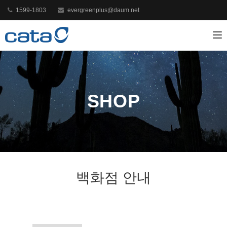
1599-1803
evergreenplus@daum.net
Toggl
SHOP
백화점 안내