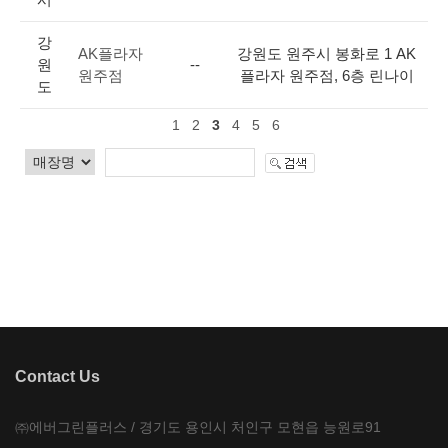
강
AK플라자
강원도 원주시 봉화로 1 AK
원
--
원주점
플라자 원주점, 6층 린나이
도
1
2
3
4
5
6
Contact Us
㈜에버그린플러스 / 경기도 용인시 처인구 모현읍 능원로91