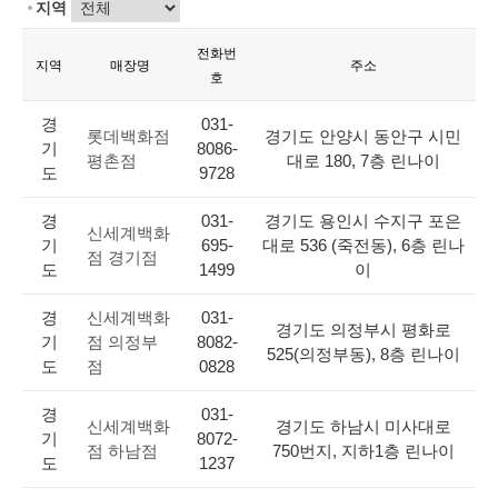
지역
전화번
지역
매장명
주소
호
경
031-
롯데백화점
경기도 안양시 동안구 시민
기
8086-
평촌점
대로 180, 7층 린나이
도
9728
경
031-
경기도 용인시 수지구 포은
신세계백화
기
695-
대로 536 (죽전동), 6층 린나
점 경기점
도
1499
이
경
신세계백화
031-
경기도 의정부시 평화로
기
점 의정부
8082-
525(의정부동), 8층 린나이
도
점
0828
경
031-
신세계백화
경기도 하남시 미사대로
기
8072-
점 하남점
750번지, 지하1층 린나이
도
1237