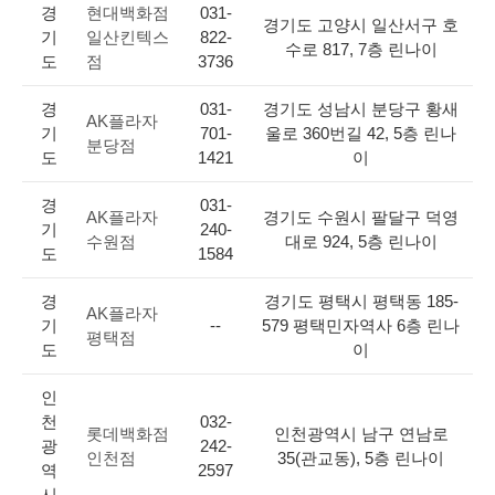
경
현대백화점
031-
경기도 고양시 일산서구 호
기
일산킨텍스
822-
수로 817, 7층 린나이
도
점
3736
경
031-
경기도 성남시 분당구 황새
AK플라자
기
701-
울로 360번길 42, 5층 린나
분당점
도
1421
이
경
031-
AK플라자
경기도 수원시 팔달구 덕영
기
240-
수원점
대로 924, 5층 린나이
도
1584
경
경기도 평택시 평택동 185-
AK플라자
기
--
579 평택민자역사 6층 린나
평택점
도
이
인
천
032-
롯데백화점
인천광역시 남구 연남로
광
242-
인천점
35(관교동), 5층 린나이
역
2597
시