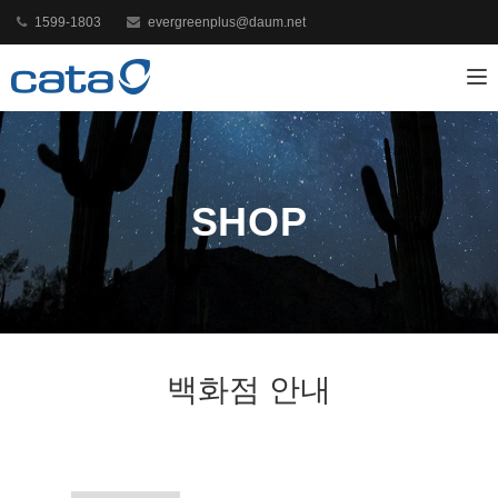
1599-1803
evergreenplus@daum.net
Toggl
SHOP
백화점 안내