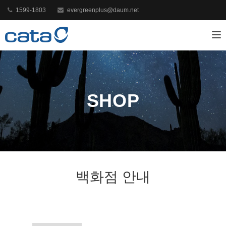
1599-1803
evergreenplus@daum.net
Toggl
SHOP
백화점 안내