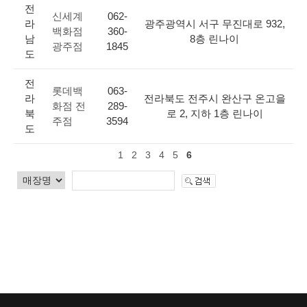
전
신세계
062-
라
광주광역시 서구 무진대로 932,
백화점
360-
남
8층 린나이
광주점
1845
도
전
롯데백
063-
라
전라북도 전주시 완산구 온고을
화점 전
289-
북
로 2, 지하 1층 린나이
주점
3594
도
1
2
3
4
5
6