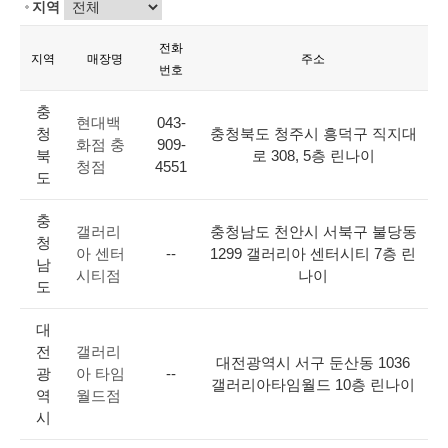
지역
전화
지역
매장명
주소
번호
충
현대백
043-
청
충청북도 청주시 흥덕구 직지대
화점 충
909-
북
로 308, 5층 린나이
청점
4551
도
충
갤러리
충청남도 천안시 서북구 불당동
청
아 센터
--
1299 갤러리아 센터시티 7층 린
남
시티점
나이
도
대
전
갤러리
대전광역시 서구 둔산동 1036
광
아 타임
--
갤러리아타임월드 10층 린나이
역
월드점
시