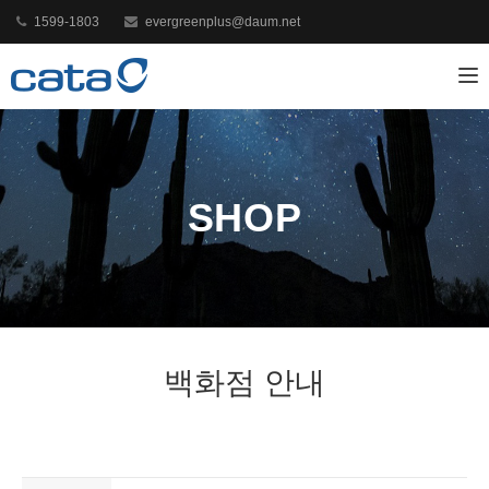
1599-1803
evergreenplus@daum.net
Toggl
SHOP
백화점 안내